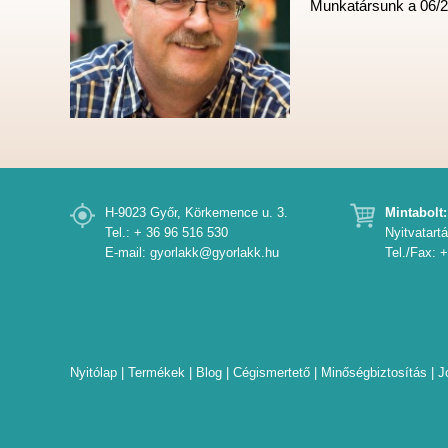
Munkatársunk a 06/2
H-9023 Győr, Körkemence u. 3.
Mintabolt:
Tel.: + 36 96 516 530
Nyitvatartá
E-mail:
gyorlakk@gyorlakk.hu
Tel./Fax: 
Nyitólap
Termékek
Blog
Cégismertető
Minőségbiztosítás
J