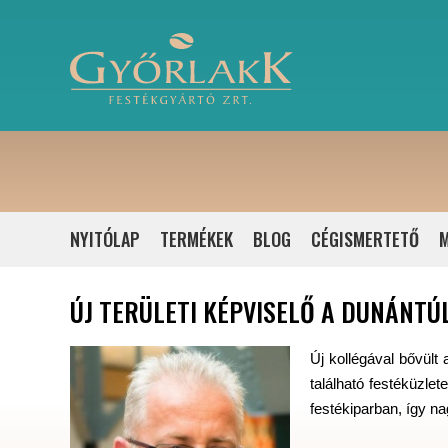
NYITÓLAP
TERMÉKEK
BLOG
CÉGISMERTETŐ
M
ÚJ TERÜLETI KÉPVISELŐ A DUNÁNTÚ
Új kollégával bővült 
található festéküzle
festékiparban, így n