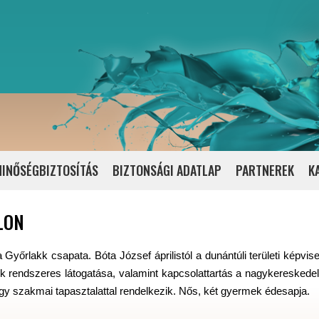
INŐSÉGBIZTOSÍTÁS
BIZTONSÁGI ADATLAP
PARTNEREK
K
LON
a Győrlakk csapata. Bóta József áprilistól a dunántúli területi képvise
tek rendszeres látogatása, valamint kapcsolattartás a nagykereskede
agy szakmai tapasztalattal rendelkezik. Nős, két gyermek édesapja.