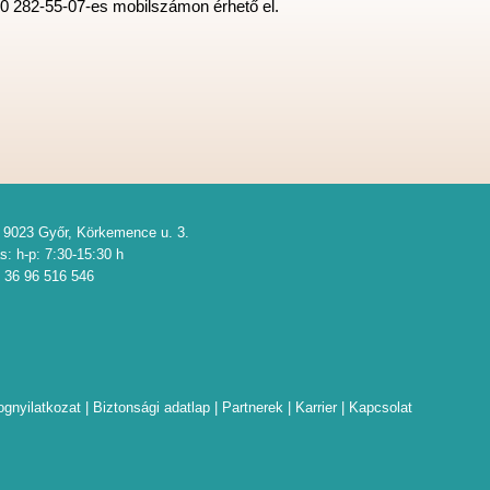
0 282-55-07-es mobilszámon érhető el.
9023 Győr, Körkemence u. 3.
s: h-p: 7:30-15:30 h
+ 36 96 516 546
ognyilatkozat
Biztonsági adatlap
Partnerek
Karrier
Kapcsolat