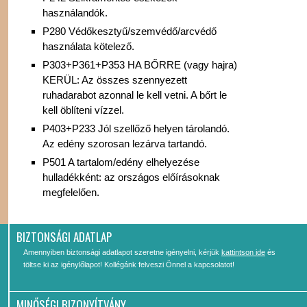
használandók.
P280 Védőkesztyű/szemvédő/arcvédő
használata kötelező.
P303+P361+P353 HA BŐRRE (vagy hajra)
KERÜL: Az összes szennyezett
ruhadarabot azonnal le kell vetni. A bőrt le
kell öblíteni vízzel.
P403+P233 Jól szellőző helyen tárolandó.
Az edény szorosan lezárva tartandó.
P501 A tartalom/edény elhelyezése
hulladékként: az országos előírásoknak
megfelelően.
BIZTONSÁGI ADATLAP
Amennyiben biztonsági adatlapot szeretne igényelni, kérjük
kattintson ide
és
töltse ki az igénylőlapot! Kollégánk felveszi Önnel a kapcsolatot!
MINŐSÉGI BIZONYÍTVÁNY