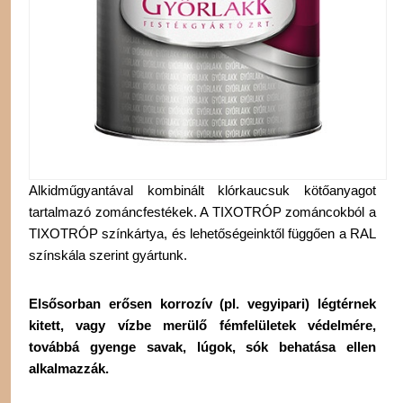
Alkidműgyantával kombinált klórkaucsuk kötőanyagot
tartalmazó zománcfestékek. A TIXOTRÓP zománcokból a
TIXOTRÓP színkártya, és lehetőségeinktől függően a RAL
színskála szerint gyártunk.
Elsősorban erősen korrozív (pl. vegyipari) légtérnek
kitett, vagy vízbe merülő fémfelületek védelmére,
továbbá gyenge savak, lúgok, sók behatása ellen
alkalmazzák.