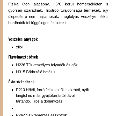
Fizikai úton, alacsony, +5°C körüli hőmérsékleten is
gyorsan száradnak. Tixotróp tulajdonságú termékek, így
ülepedésre nem hajlamosak, megfolyás veszélye nélkül
hordhatók fel függőleges felületre is.
Veszéles anyagok
xilol
Figyelmeztetések
H226 Tűzveszélyes folyadék és gőz.
H315 Bőrirritáló hatású.
Óvintézkedések
P210 Hőtől, forró felületektől, szikrától, nyílt
lángtól és más gyújtóforrástól távol
tartandó. Tilos a dohányzás.
P242 Szikramentes eszközök