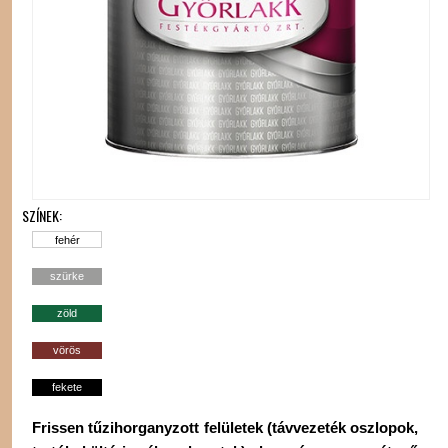
SZÍNEK:
fehér
szürke
zöld
vörös
fekete
Frissen tűzihorganyzott felületek (távvezeték oszlopok,