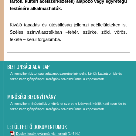
tartók, kültéri acélszerkezetek) alapozó vagy egyrétegű
festésére alkalmazhatók.
Kiváló tapadás és ütésállóság jellemzi acélfelületeken is.
Széles színválasztékban –fehér, szürke, zöld, vörös,
fekete – kerül forgalomba.
BIZTONSÁGI ADATLAP
Amennyiben biztonsági adatlapot szeretne igényelni, kérjük
kattintson ide
és
töltse ki az igénylőlapot! Kollégánk felveszi Önnel a kapcsolatot!
MINŐSÉGI BIZONYÍTVÁNY
Amennyiben minőségi bizonyítványt szeretne igényelni, kérjük
kattintson ide
és
töltse ki az igénylőlapot! Kollégánk felveszi Önnel a kapcsolatot!
LETÖLTHETŐ DOKUMENTUMOK
Duplex festék gyártmányismertető
(146 Kb)