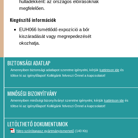
hulladékként: az országos előírásoknak
megfelelően.
Kiegészítő információk
EUH066 Ismétlődő expozíció a bőr
kiszáradását vagy megrepedezését
okozhatja.
BIZTONSÁGI ADATLAP
Amennyiben biztonsági adatlapot szeretne igényelni, kérjük
kattintson ide
és
töltse ki az igénylőlapot! Kollégánk felveszi Önnel a kapcsolatot!
MINŐSÉGI BIZONYÍTVÁNY
Amennyiben minőségi bizonyítványt szeretne igényelni, kérjük
kattintson ide
és
töltse ki az igénylőlapot! Kollégánk felveszi Önnel a kapcsolatot!
LETÖLTHETŐ DOKUMENTUMOK
Nitro szórótapasz gyártmányismertető
(140 Kb)