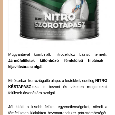
Műgyantával kombinált, nitrocellulóz bázisú termék.
Járműfelületek különböző fémfelületi hibáinak
kijavítására szolgál.
Elsősorban korróziógátló alapozó festékkel, esetleg
NITRO
KÉSTAPASZ
-szal is bevont és vizesen megcsiszolt
felületek átvonására szolgál.
Jól kitölti a kisebb felületi egyenetlenségeket, növeli a
fémfelületen kialakított bevonatrendszer pórustömörségét.