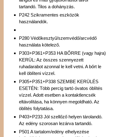
tartandó. Tilos a dohányzás.
P242 Szikramentes eszközök
használandók.
P280 Védőkesztyű/szemvédő/arcvédő
használata kötelező.
P303+P361+P353 HA BŐRRE (vagy hajra)
KERÜL: Az összes szennyezett
ruhadarabot azonnal le kell vetni. A bőrt le
kell öblíteni vízzel.
P305+P351+P338 SZEMBE KERÜLÉS
ESETÉN: Több percig tartó óvatos öblítés
vízzel. Adott esetben a kontaktlencsék
eltávolítása, ha könnyen megoldható. Az
öblítés folytatása.
P403+P233 Jól szellőző helyen tárolandó.
Az edény szorosan lezárva tartandó.
P501 A tartalom/edény elhelyezése