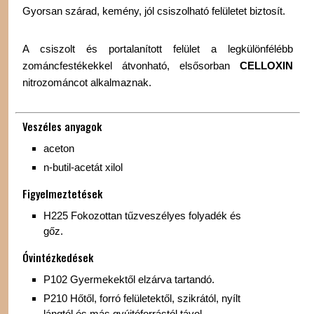
Gyorsan szárad, kemény, jól csiszolható felületet biztosít.
A csiszolt és portalanított felület a legkülönfélébb
zománcfestékekkel átvonható, elsősorban
CELLOXIN
nitrozománcot alkalmaznak.
Veszéles anyagok
aceton
n-butil-acetát xilol
Figyelmeztetések
H225 Fokozottan tűzveszélyes folyadék és
gőz.
Óvintézkedések
P102 Gyermekektől elzárva tartandó.
P210 Hőtől, forró felületektől, szikrától, nyílt
lángtól és más gyújtóforrástól távol