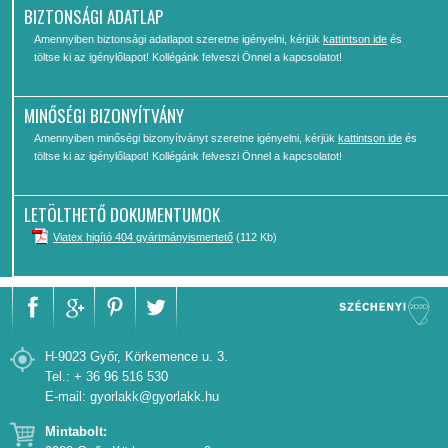
BIZTONSÁGI ADATLAP
Amennyiben biztonsági adatlapot szeretne igényelni, kérjük
kattintson ide
és
töltse ki az igénylőlapot! Kollégánk felveszi Önnel a kapcsolatot!
MINŐSÉGI BIZONYÍTVÁNY
Amennyiben minőségi bizonyítványt szeretne igényelni, kérjük
kattintson ide
és
töltse ki az igénylőlapot! Kollégánk felveszi Önnel a kapcsolatot!
LETÖLTHETŐ DOKUMENTUMOK
Viatex higító 404 gyártmányismertető
(112 Kb)
H-9023 Győr, Körkemence u. 3.
Tel.: + 36 96 516 530
E-mail:
gyorlakk@gyorlakk.hu
Mintabolt: