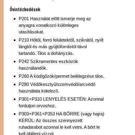
Óvintézkedések
P201 Használat előtt ismerje meg az
anyagra vonatkozó különleges
utasításokat.
P210 Hőtől, forró felületektől, szikrától, nyílt
lángtól és más gyújtóforrástól távol
tartandó. Tilos a dohányzás.
P242 Szikramentes eszközök
használandók.
P260 A köd/gőzök/permet belélegzése tilos.
P280 Védőkesztyű/szemvédő/arcvédő
használata kötelező.
P301+P310 LENYELÉS ESETÉN: Azonnal
forduljon orvoshoz.
P303+P361+P353 HA BŐRRE (vagy hajra)
KERÜL: Az összes szennyezett
ruhadarabot azonnal le kell vetni. A bőrt le
kell öblíteni vízzel.