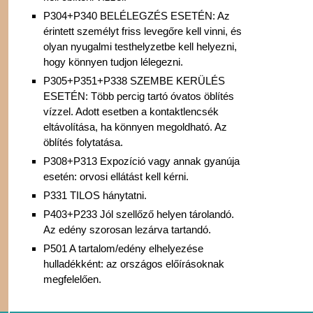
P304+P340 BELÉLEGZÉS ESETÉN: Az
érintett személyt friss levegőre kell vinni, és
olyan nyugalmi testhelyzetbe kell helyezni,
hogy könnyen tudjon lélegezni.
P305+P351+P338 SZEMBE KERÜLÉS
ESETÉN: Több percig tartó óvatos öblítés
vízzel. Adott esetben a kontaktlencsék
eltávolítása, ha könnyen megoldható. Az
öblítés folytatása.
P308+P313 Expozíció vagy annak gyanúja
esetén: orvosi ellátást kell kérni.
P331 TILOS hánytatni.
P403+P233 Jól szellőző helyen tárolandó.
Az edény szorosan lezárva tartandó.
P501 A tartalom/edény elhelyezése
hulladékként: az országos előírásoknak
megfelelően.