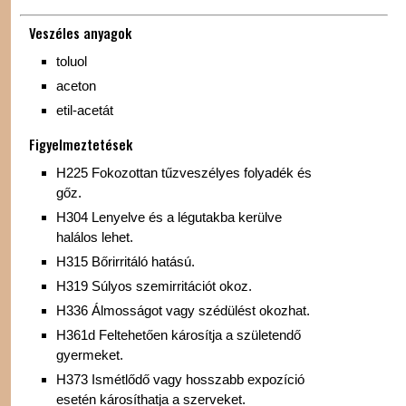
Veszéles anyagok
toluol
aceton
etil-acetát
Figyelmeztetések
H225 Fokozottan tűzveszélyes folyadék és
gőz.
H304 Lenyelve és a légutakba kerülve
halálos lehet.
H315 Bőrirritáló hatású.
H319 Súlyos szemirritációt okoz.
H336 Álmosságot vagy szédülést okozhat.
H361d Feltehetően károsítja a születendő
gyermeket.
H373 Ismétlődő vagy hosszabb expozíció
esetén károsíthatja a szerveket.