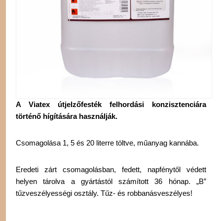
A Viatex útjelzőfesték felhordási konzisztenciára
történő hígítására használják.
Csomagolása 1, 5 és 20 literre töltve, műanyag kannába.
Eredeti zárt csomagolásban, fedett, napfénytől védett
helyen tárolva a gyártástól számított 36 hónap. „B”
tűzveszélyességi osztály. Tűz- és robbanásveszélyes!