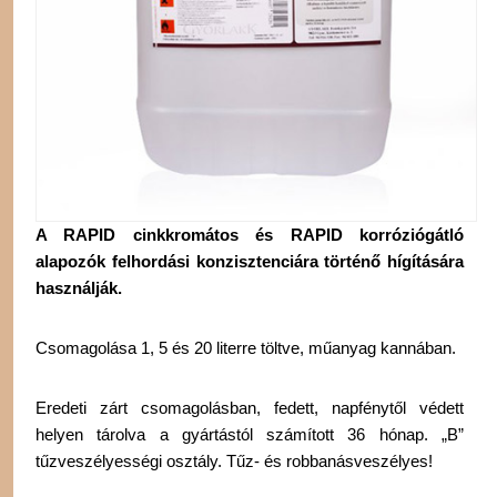
A RAPID cinkkromátos és RAPID korróziógátló
alapozók felhordási konzisztenciára történő hígítására
használják.
Csomagolása 1, 5 és 20 literre töltve, műanyag kannában.
Eredeti zárt csomagolásban, fedett, napfénytől védett
helyen tárolva a gyártástól számított 36 hónap. „B”
tűzveszélyességi osztály. Tűz- és robbanásveszélyes!