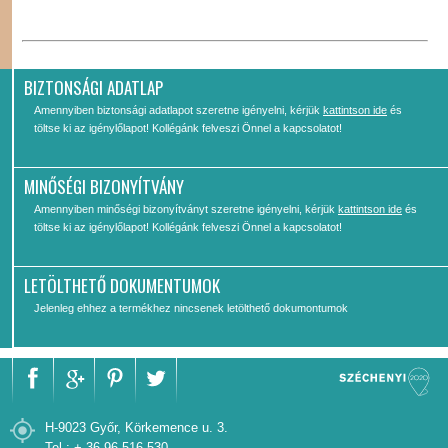
BIZTONSÁGI ADATLAP
Amennyiben biztonsági adatlapot szeretne igényelni, kérjük
kattintson ide
és
töltse ki az igénylőlapot! Kollégánk felveszi Önnel a kapcsolatot!
MINŐSÉGI BIZONYÍTVÁNY
Amennyiben minőségi bizonyítványt szeretne igényelni, kérjük
kattintson ide
és
töltse ki az igénylőlapot! Kollégánk felveszi Önnel a kapcsolatot!
LETÖLTHETŐ DOKUMENTUMOK
Jelenleg ehhez a termékhez nincsenek letölthető dokumontumok
H-9023 Győr, Körkemence u. 3.
Tel.: + 36 96 516 530