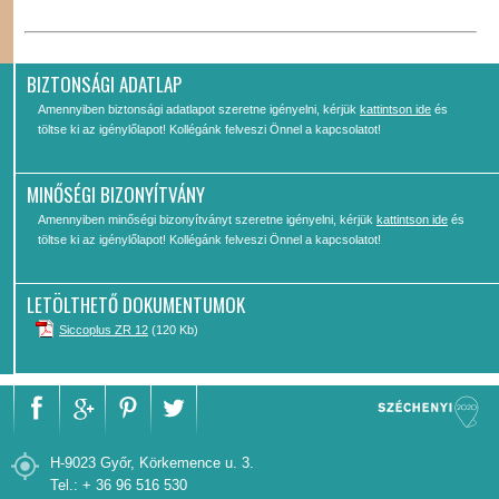
BIZTONSÁGI ADATLAP
Amennyiben biztonsági adatlapot szeretne igényelni, kérjük
kattintson ide
és
töltse ki az igénylőlapot! Kollégánk felveszi Önnel a kapcsolatot!
MINŐSÉGI BIZONYÍTVÁNY
Amennyiben minőségi bizonyítványt szeretne igényelni, kérjük
kattintson ide
és
töltse ki az igénylőlapot! Kollégánk felveszi Önnel a kapcsolatot!
LETÖLTHETŐ DOKUMENTUMOK
Siccoplus ZR 12
(120 Kb)
H-9023 Győr, Körkemence u. 3.
Tel.: + 36 96 516 530