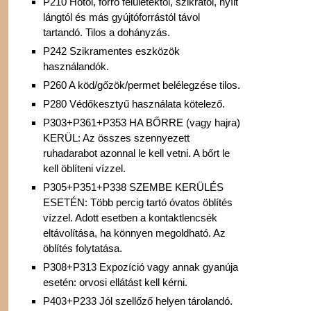
P210 Hőtől, forró felületektől, szikrától, nyílt
lángtól és más gyújtóforrástól távol
tartandó. Tilos a dohányzás.
P242 Szikramentes eszközök
használandók.
P260 A köd/gőzök/permet belélegzése tilos.
P280 Védőkesztyű használata kötelező.
P303+P361+P353 HA BŐRRE (vagy hajra)
KERÜL: Az összes szennyezett
ruhadarabot azonnal le kell vetni. A bőrt le
kell öblíteni vízzel.
P305+P351+P338 SZEMBE KERÜLÉS
ESETÉN: Több percig tartó óvatos öblítés
vízzel. Adott esetben a kontaktlencsék
eltávolítása, ha könnyen megoldható. Az
öblítés folytatása.
P308+P313 Expozíció vagy annak gyanúja
esetén: orvosi ellátást kell kérni.
P403+P233 Jól szellőző helyen tárolandó.