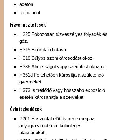
aceton
izobutanol
Figyelmeztetések
H225 Fokozottan tűzveszélyes folyadék és
gőz.
H315 Bőrirritáló hatású.
H318 Súlyos szemkárosodást okoz.
H336 Álmosságot vagy szédülést okozhat.
H361d Feltehetően károsítja a születendő
gyermeket.
H373 Ismétlődő vagy hosszabb expozíció
esetén károsíthatja a szerveket.
Óvintézkedések
P201 Használat előtt ismerje meg az
anyagra vonatkozó különleges
utasításokat.