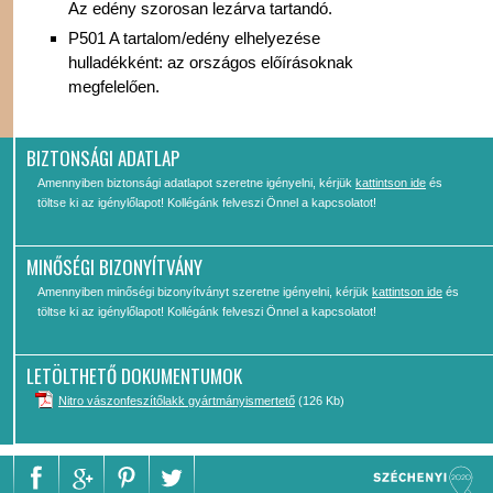
Az edény szorosan lezárva tartandó.
P501 A tartalom/edény elhelyezése
hulladékként: az országos előírásoknak
megfelelően.
BIZTONSÁGI ADATLAP
Amennyiben biztonsági adatlapot szeretne igényelni, kérjük
kattintson ide
és
töltse ki az igénylőlapot! Kollégánk felveszi Önnel a kapcsolatot!
MINŐSÉGI BIZONYÍTVÁNY
Amennyiben minőségi bizonyítványt szeretne igényelni, kérjük
kattintson ide
és
töltse ki az igénylőlapot! Kollégánk felveszi Önnel a kapcsolatot!
LETÖLTHETŐ DOKUMENTUMOK
Nitro vászonfeszítőlakk gyártmányismertető
(126 Kb)