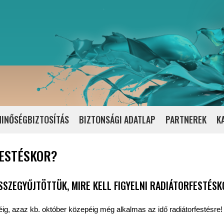
INŐSÉGBIZTOSÍTÁS
BIZTONSÁGI ADATLAP
PARTNEREK
K
FESTÉSKOR?
SSZEGYŰJTÖTTÜK, MIRE KELL FIGYELNI RADIÁTORFESTÉSK
éig, azaz kb. október közepéig még alkalmas az idő radiátorfestésre!