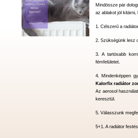
Mindössze pár dologr
az ablakot jól kitárn
1. Célszerű a radiáto
2. Szükségünk lesz cs
3. A tartósabb korr
fémfelületet.
4. Mindenképpen gy
Kalorfix radiátor z
Az aerosol használat
keresztül.
5. Válasszunk megfele
5+1. A radiátor festé