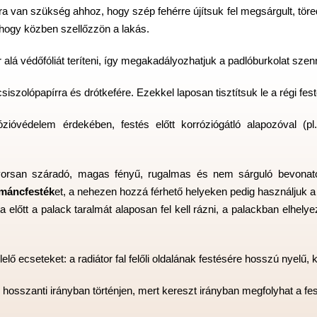
a van szükség ahhoz, hogy szép fehérre újítsuk fel megsárgult, töre
i, hogy közben szellőzzön a lakás.
r alá védőfóliát teríteni, így megakadályozhatjuk a padlóburkolat sze
iszolópapírra és drótkefére. Ezekkel laposan tisztítsuk le a régi festé
ózióvédelem érdekében, festés előtt korróziógátló alapozóval (pl
orsan száradó, magas fényű, rugalmas és nem sárguló bevonatot
ománcfesték
et, a nehezen hozzá férhető helyeken pedig használjuk 
a előtt a palack taralmát alaposan fel kell rázni, a palackban elhe
lő ecseteket: a radiátor fal felőli oldalának festésére hosszú nyelű,
s hosszanti irányban történjen, mert kereszt irányban megfolyhat a fe