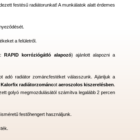
dezett festésű radiátorunkat! A munkálatok alatt érdemes
nnyeződését.
keket a felületről.
.:
RAPID korróziógátló alapozó
) ajánlott alapozni a
 adó radiátor zománcfestéket válasszunk. Ajánljuk a
a
Kalorfix radiátorzománc
ot
aeroszolos kiszerelésben
.
lyezett golyó megmozdulásától számítva legalább 2 percen
 kisméretű festőhengert használjunk.
sték.