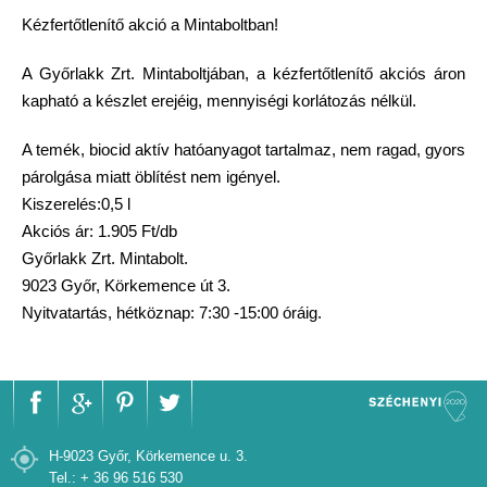
Kézfertőtlenítő akció a Mintaboltban!
A Győrlakk Zrt. Mintaboltjában, a kézfertőtlenítő akciós áron
kapható a készlet erejéig, mennyiségi korlátozás nélkül.
A temék, biocid aktív hatóanyagot tartalmaz, nem ragad, gyors
párolgása miatt öblítést nem igényel.
Kiszerelés:0,5 l
Akciós ár: 1.905 Ft/db
Győrlakk Zrt. Mintabolt.
9023 Győr, Körkemence út 3.
Nyitvatartás, hétköznap: 7:30 -15:00 óráig.
H-9023 Győr, Körkemence u. 3.
Tel.: + 36 96 516 530