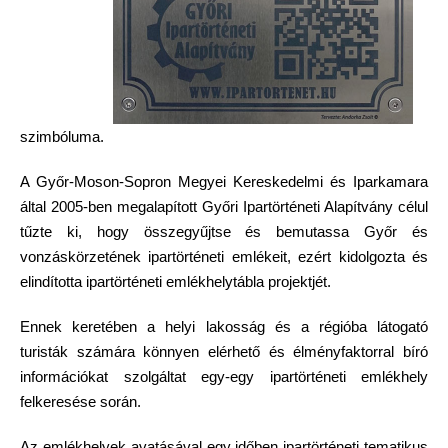
szimbóluma.
A Győr-Moson-Sopron Megyei Kereskedelmi és Iparkamara
által 2005-ben megalapított Győri Ipartörténeti Alapítvány célul
tűzte ki, hogy összegyűjtse és bemutassa Győr és
vonzáskörzetének ipartörténeti emlékeit, ezért kidolgozta és
elindította ipartörténeti emlékhelytábla projektjét.
Ennek keretében a helyi lakosság és a régióba látogató
turisták számára könnyen elérhető és élményfaktorral bíró
információkat szolgáltat egy-egy ipartörténeti emlékhely
felkeresése során.
Az emlékhelyek avatásával egy időben ipartörténeti tematikus