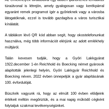
túraútvonal is létrejön, amely gyalogosan vagy kerékpárral
egyaránt remek programot ígér a győrieknek vagy a városba
látogatóknak, ezzel is tovább gazdagítva a város turisztikai
kínálatát.
A táblákon lévő QR kód abban segít, hogy okostelefonunkat
használva, még több információt elérjünk az adott emlékhely
múltjáról.
Talán kevesen tudják, hogy a Győri Lakkgyárat
1922.december 1-én Reichhold és Boecking német gyárosok
alapították jelenlegi helyén, Győri Lakkgyár Reichhold és
Boecking néven. 2022 évben ünnepeljük a gyár alapításának
100. évfordulóját.
Büszkék vagyunk rá, hogy az elmúlt 100 évben elődjeink
értékeit méltón megőriztük, és a mai napig működő cégként
folytatjuk szakmai tevékenységünket.