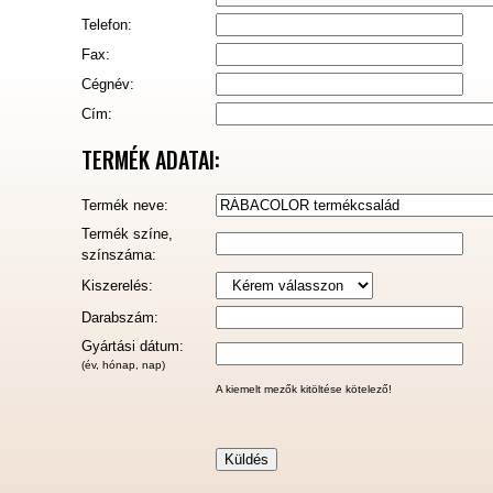
Telefon:
Fax:
Cégnév:
Cím:
TERMÉK ADATAI:
Termék neve:
Termék színe,
színszáma:
Kiszerelés:
Darabszám:
Gyártási dátum:
(év, hónap, nap)
A kiemelt mezők kitöltése kötelező!