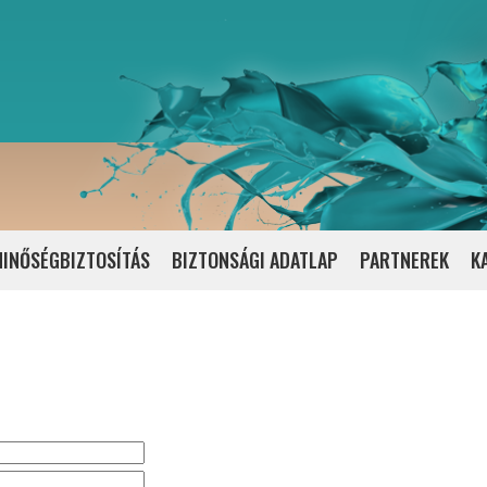
INŐSÉGBIZTOSÍTÁS
BIZTONSÁGI ADATLAP
PARTNEREK
K