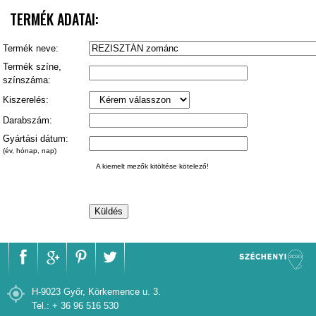
TERMÉK ADATAI:
Termék neve:
Termék színe,
színszáma:
Kiszerelés:
Darabszám:
Gyártási dátum:
(év, hónap, nap)
A kiemelt mezők kitöltése kötelező!
H-9023 Győr, Körkemence u. 3.
Tel.: + 36 96 516 530