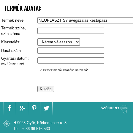
TERMÉK ADATAI:
Termék neve:
Termék színe,
színszáma:
Kiszerelés:
Darabszám:
Gyártási dátum:
(év, hónap, nap)
A kiemelt mezők kitöltése kötelező!
H-9023 Győr, Körkemence u. 3.
Tel.: + 36 96 516 530