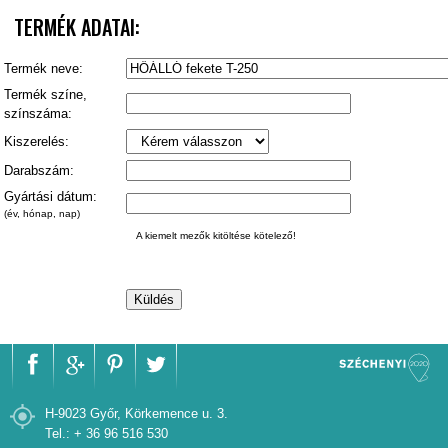
TERMÉK ADATAI:
Termék neve:
Termék színe,
színszáma:
Kiszerelés:
Darabszám:
Gyártási dátum:
(év, hónap, nap)
A kiemelt mezők kitöltése kötelező!
H-9023 Győr, Körkemence u. 3.
Tel.: + 36 96 516 530