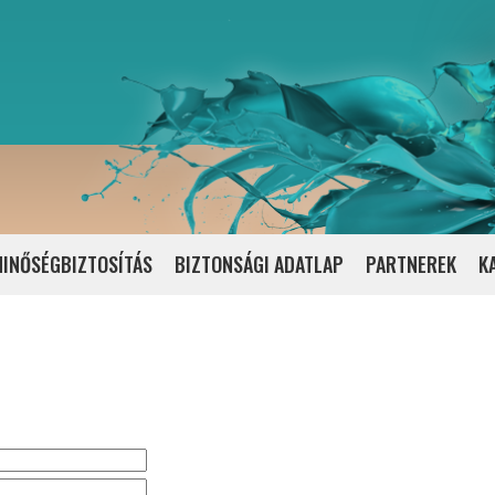
INŐSÉGBIZTOSÍTÁS
BIZTONSÁGI ADATLAP
PARTNEREK
K