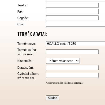
Telefon:
Fax:
Cégnév:
Cím:
TERMÉK ADATAI:
Termék neve:
Termék színe,
színszáma:
Kiszerelés:
Darabszám:
Gyártási dátum:
(év, hónap, nap)
A kiemelt mezők kitöltése kötelező!