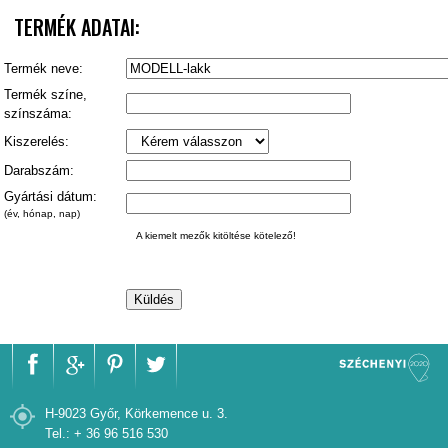
TERMÉK ADATAI:
Termék neve:
Termék színe,
színszáma:
Kiszerelés:
Darabszám:
Gyártási dátum:
(év, hónap, nap)
A kiemelt mezők kitöltése kötelező!
H-9023 Győr, Körkemence u. 3.
Tel.: + 36 96 516 530